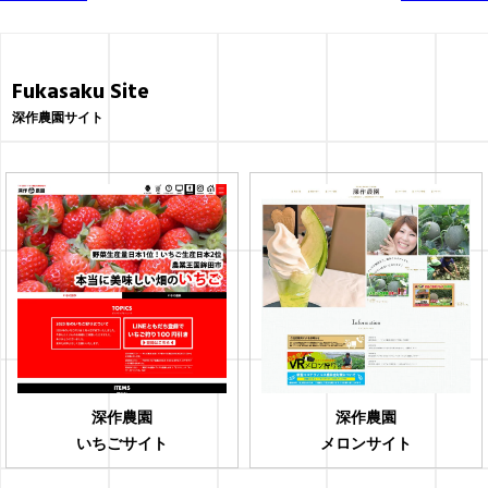
稿
ナ
Fukasaku Site
ビ
深作農園サイト
ゲ
ー
シ
ョ
ン
深作農園
深作農園
いちごサイト
メロンサイト