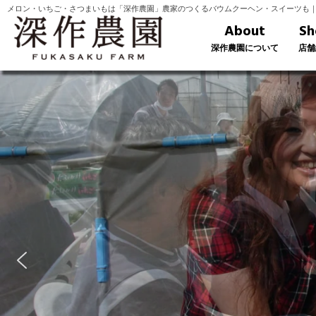
メロン・いちご・さつまいもは「深作農園」農家のつくるバウムクーヘン・スイーツも
About
Sh
深作農園について
店舗