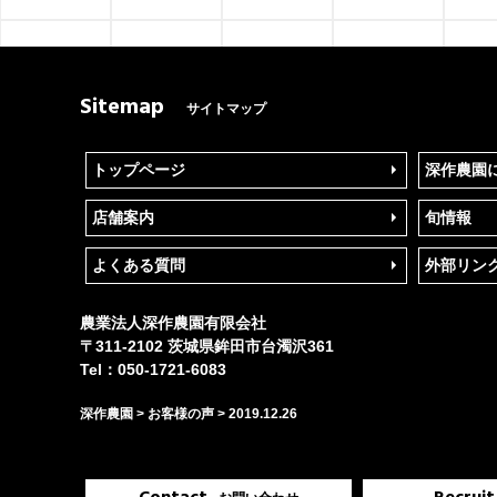
Sitemap
サイトマップ
トップページ
深作農園
店舗案内
旬情報
よくある質問
外部リン
農業法人
深作農園
有限会社
〒
311-2102
茨城県
鉾田市
台濁沢361
Tel：
050-1721-6083
深作農園
>
お客様の声
>
2019.12.26