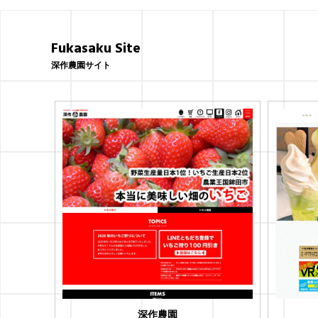
稿
ナ
Fukasaku Site
ビ
深作農園サイト
ゲ
ー
シ
ョ
ン
深作農園