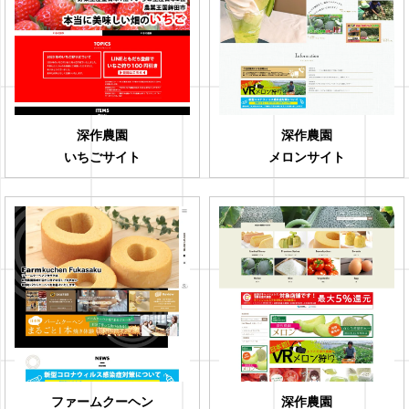
ョ
ン
深作農園
深作農園
いちごサイト
メロンサイト
ファームクーヘン
深作農園