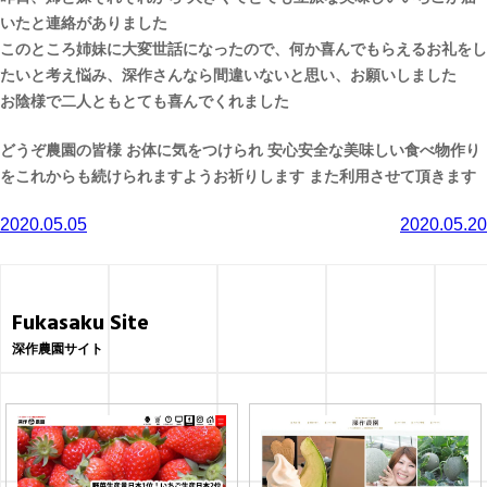
いたと連絡がありました
このところ姉妹に大変世話になったので、何か喜んでもらえるお礼をし
たいと考え悩み、深作さんなら間違いないと思い、お願いしました
お陰様で二人ともとても喜んでくれました
どうぞ農園の皆様 お体に気をつけられ 安心安全な美味しい食べ物作り
をこれからも続けられますようお祈りします また利用させて頂きます
投
2020.05.05
2020.05.20
稿
ナ
Fukasaku Site
ビ
深作農園サイト
ゲ
ー
シ