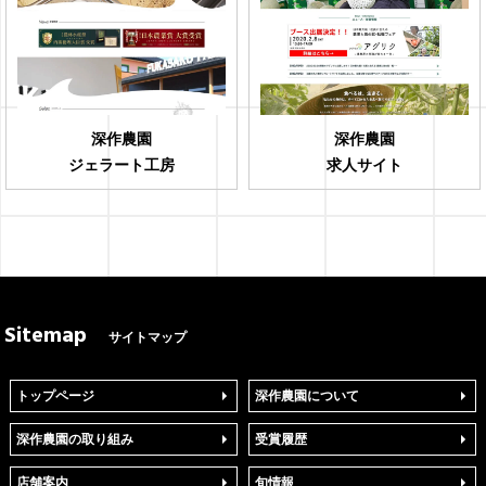
深作農園
深作農園
ジェラート工房
求人サイト
Sitemap
サイトマップ
トップページ
深作農園について
深作農園の取り組み
受賞履歴
店舗案内
旬情報