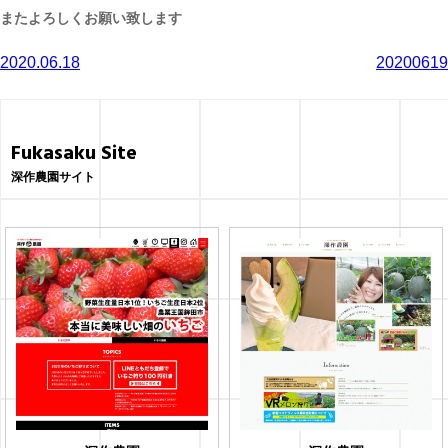
またよろしくお願い致します
投
2020.06.18
20200619
稿
ナ
Fukasaku Site
ビ
深作農園サイト
ゲ
ー
シ
ョ
ン