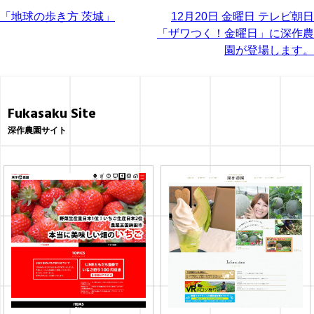
投
「地球の歩き方 茨城」
12月20日 金曜日 テレビ朝日
「ザワつく！金曜日」に深作農
稿
園が登場します。
ナ
ビ
Fukasaku Site
ゲ
深作農園サイト
ー
シ
ョ
ン