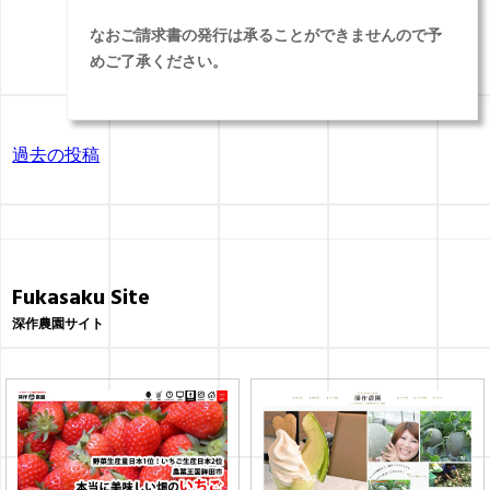
なおご請求書の発行は承ることができませんので予
めご了承ください。
投
過去の投稿
稿
ナ
ビ
Fukasaku Site
ゲ
深作農園サイト
ー
シ
ョ
ン