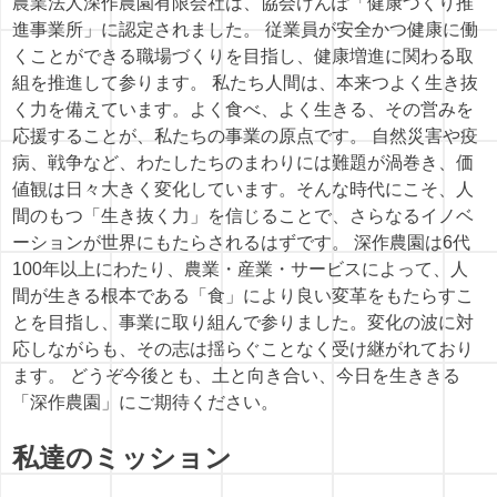
農業法人深作農園有限会社は、協会けんぽ「健康づくり推
進事業所」に認定されました。 従業員が安全かつ健康に働
くことができる職場づくりを目指し、健康増進に関わる取
組を推進して参ります。 私たち人間は、本来つよく生き抜
く力を備えています。よく食べ、よく生きる、その営みを
応援することが、私たちの事業の原点です。 自然災害や疫
病、戦争など、わたしたちのまわりには難題が渦巻き、価
値観は日々大きく変化しています。そんな時代にこそ、人
間のもつ「生き抜く力」を信じることで、さらなるイノベ
ーションが世界にもたらされるはずです。 深作農園は6代
100年以上にわたり、農業・産業・サービスによって、人
間が生きる根本である「食」により良い変革をもたらすこ
とを目指し、事業に取り組んで参りました。変化の波に対
応しながらも、その志は揺らぐことなく受け継がれており
ます。 どうぞ今後とも、土と向き合い、今日を生ききる
「深作農園」にご期待ください。
私達のミッション