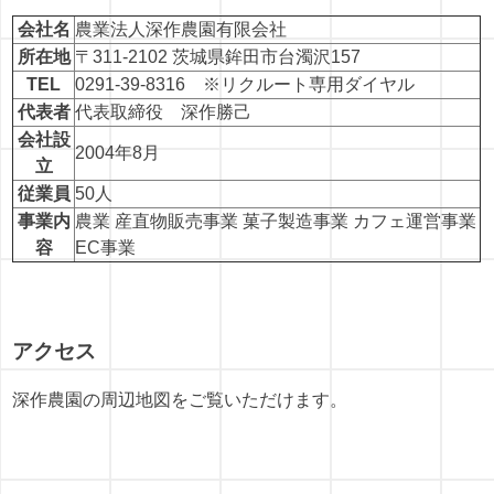
会社名
農業法人深作農園有限会社
所在地
〒311-2102 茨城県鉾田市台濁沢157
TEL
0291-39-8316 ※リクルート専用ダイヤル
代表者
代表取締役 深作勝己
会社設
2004年8月
立
従業員
50人
事業内
農業 産直物販売事業 菓子製造事業 カフェ運営事業
容
EC事業
アクセス
深作農園の周辺地図をご覧いただけます。